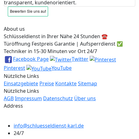
transparent, kundenorientiert.
About us
Schlüsseldienst in Ihrer Nähe 24 Stunden ☎️
Türöffnung Festpreis Garantie | Aufsperrdienst ✅
Techniker in 15-30 Minuten vor Ort 24/7
Facebook Page
Twitter
Pinterest
YouTube
Nützliche Links
Einsatzgebiete
Preise
Kontakte
Sitemap
Nützliche Links
AGB
Impressum
Datenschutz
Über uns
Address
info@schluesseldienst-karl.de
24/7