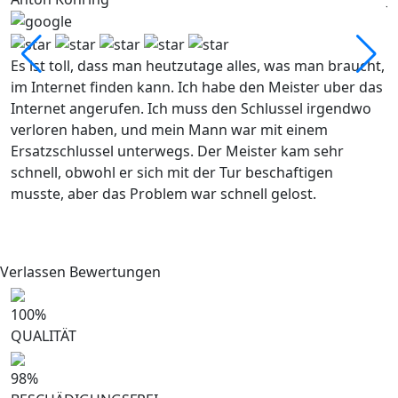
Es ist toll, dass man heutzutage alles, was man braucht,
E
im Internet finden kann. Ich habe den Meister uber das
V
Internet angerufen. Ich muss den Schlussel irgendwo
w
verloren haben, und mein Mann war mit einem
h
Ersatzschlussel unterwegs. Der Meister kam sehr
e
schnell, obwohl er sich mit der Tur beschaftigen
S
musste, aber das Problem war schnell gelost.
Z
h
v
Verlassen Bewertungen
100
%
QUALITÄT
98
%