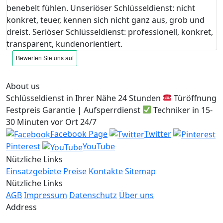
benebelt fühlen. Unseriöser Schlüsseldienst: nicht
konkret, teuer, kennen sich nicht ganz aus, grob und
dreist. Seriöser Schlüsseldienst: professionell, konkret,
transparent, kundenorientiert.
About us
Schlüsseldienst in Ihrer Nähe 24 Stunden
Türöffnung
Festpreis Garantie | Aufsperrdienst
Techniker in 15-
30 Minuten vor Ort 24/7
Facebook Page
Twitter
Pinterest
YouTube
Nützliche Links
Einsatzgebiete
Preise
Kontakte
Sitemap
Nützliche Links
AGB
Impressum
Datenschutz
Über uns
Address