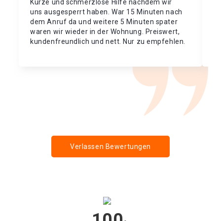
Kurze und schmerzlose Hilfe nachdem wir
De
uns ausgesperrt haben. War 15 Minuten nach
Sc
dem Anruf da und weitere 5 Minuten spater
zu
waren wir wieder in der Wohnung. Preiswert,
he
kundenfreundlich und nett. Nur zu empfehlen.
Vi
Pr
Verlassen Bewertungen
100