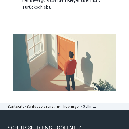
her bewegt, dabei den Riegel aber nicht
zurückschiebt.
Startseite
»
Schlüsseldienst in
»
Thueringen
»
Göllnitz
SCHLÜSSELDIENST GÖLLNITZ