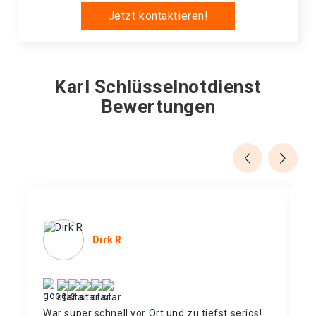
Jetzt kontaktieren!
Karl Schlüsselnotdienst
Bewertungen
Dirk R
War super schnell vor Ort und zu tiefst serios!
Da