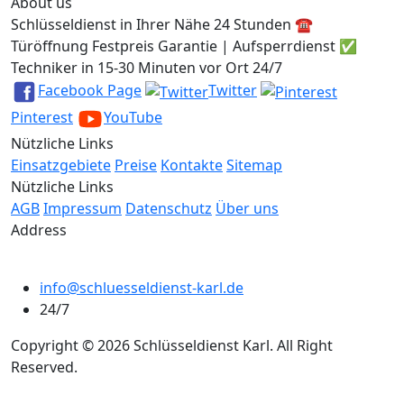
About us
Schlüsseldienst in Ihrer Nähe 24 Stunden ☎️
Türöffnung Festpreis Garantie | Aufsperrdienst ✅
Techniker in 15-30 Minuten vor Ort 24/7
Facebook Page
Twitter
Pinterest
YouTube
Nützliche Links
Einsatzgebiete
Preise
Kontakte
Sitemap
Nützliche Links
AGB
Impressum
Datenschutz
Über uns
Address
info@schluesseldienst-karl.de
24/7
Copyright © 2026 Schlüsseldienst Karl. All Right
Reserved.