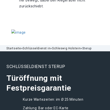
her bewegt, dabei den Riegel aber nicht
zurückschiebt.
Startseite
»
Schlüsseldienst in
»
Schleswig Holstein
»
Sterup
SCHLÜSSELDIENST STERUP
Türöffnung mit
Festpreisgarantie
Kurze Wartezeiten: im Ø 25 Minuten
Zahlung: Bar oder EC-Karte