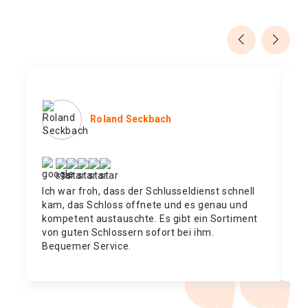
Roland Seckbach
Ich war froh, dass der Schlusseldienst schnell
Da
kam, das Schloss offnete und es genau und
ni
kompetent austauschte. Es gibt ein Sortiment
ka
von guten Schlossern sofort bei ihm.
Sc
Bequemer Service.
un
un
Da