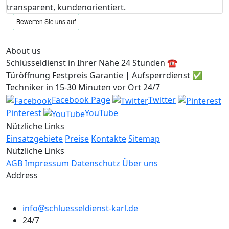
transparent, kundenorientiert.
About us
Schlüsseldienst in Ihrer Nähe 24 Stunden ☎️
Türöffnung Festpreis Garantie | Aufsperrdienst ✅
Techniker in 15-30 Minuten vor Ort 24/7
Facebook Page
Twitter
Pinterest
YouTube
Nützliche Links
Einsatzgebiete
Preise
Kontakte
Sitemap
Nützliche Links
AGB
Impressum
Datenschutz
Über uns
Address
info@schluesseldienst-karl.de
24/7