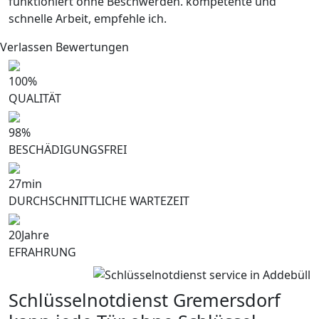
funktioniert ohne Beschwerden. kompetente und
schnelle Arbeit, empfehle ich.
Verlassen Bewertungen
100
%
QUALITÄT
98
%
BESCHÄDIGUNGSFREI
27
min
DURCHSCHNITTLICHE WARTEZEIT
20
Jahre
EFRAHRUNG
Schlüsselnotdienst Gremersdorf