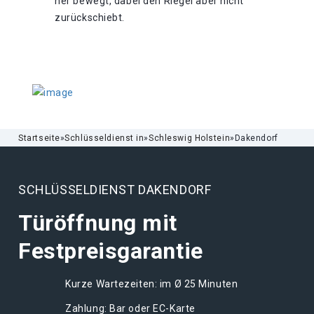
her bewegt, dabei den Riegel aber nicht
zurückschiebt.
Startseite
»
Schlüsseldienst in
»
Schleswig Holstein
»
Dakendorf
SCHLÜSSELDIENST DAKENDORF
Türöffnung mit
Festpreisgarantie
Kurze Wartezeiten: im Ø 25 Minuten
Zahlung: Bar oder EC-Karte