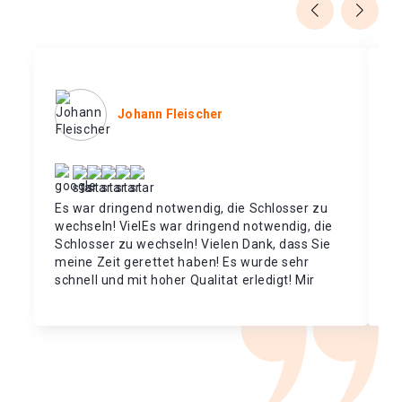
Johann Fleischer
Es war dringend notwendig, die Schlosser zu
De
wechseln! VielEs war dringend notwendig, die
vo
Schlosser zu wechseln! Vielen Dank, dass Sie
so
meine Zeit gerettet haben! Es wurde sehr
schnell und mit hoher Qualitat erledigt! Mir
wurde eine breite Palette von
Schlossvarianten angeboten!en Dank, dass
Sie meine Zeit gerettet haben! Es wurde sehr
schnell und mit hoher Qualitat erledigt! Mir
wurde eine breite Palette von
Schlossvarianten angeboten!