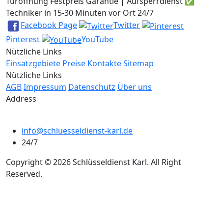
Türöffnung Festpreis Garantie | Aufsperrdienst ✅
Techniker in 15-30 Minuten vor Ort 24/7
Facebook Page
Twitter
Pinterest
YouTube
Nützliche Links
Einsatzgebiete
Preise
Kontakte
Sitemap
Nützliche Links
AGB
Impressum
Datenschutz
Über uns
Address
info@schluesseldienst-karl.de
24/7
Copyright © 2026 Schlüsseldienst Karl. All Right
Reserved.