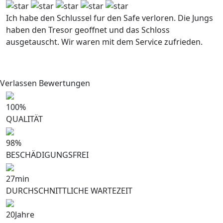
Ich habe den Schlussel fur den Safe verloren. Die Jungs
I
haben den Tresor geoffnet und das Schloss
S
ausgetauscht. Wir waren mit dem Service zufrieden.
a
e
Verlassen Bewertungen
100
%
QUALITÄT
98
%
BESCHÄDIGUNGSFREI
27
min
DURCHSCHNITTLICHE WARTEZEIT
20
Jahre