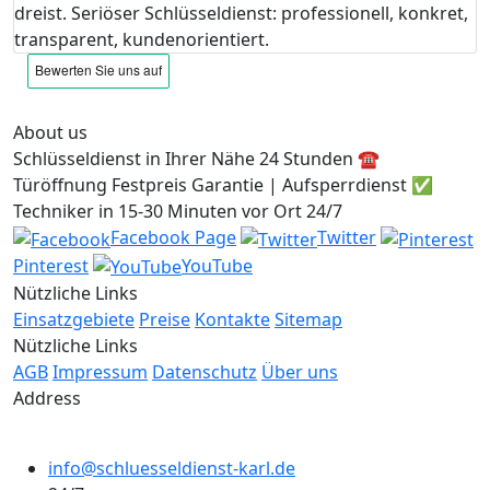
dreist. Seriöser Schlüsseldienst: professionell, konkret,
transparent, kundenorientiert.
About us
Schlüsseldienst in Ihrer Nähe 24 Stunden ☎️
Türöffnung Festpreis Garantie | Aufsperrdienst ✅
Techniker in 15-30 Minuten vor Ort 24/7
Facebook Page
Twitter
Pinterest
YouTube
Nützliche Links
Einsatzgebiete
Preise
Kontakte
Sitemap
Nützliche Links
AGB
Impressum
Datenschutz
Über uns
Address
info@schluesseldienst-karl.de