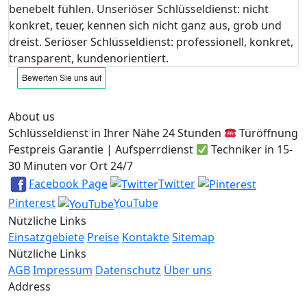
benebelt fühlen. Unseriöser Schlüsseldienst: nicht
konkret, teuer, kennen sich nicht ganz aus, grob und
dreist. Seriöser Schlüsseldienst: professionell, konkret,
transparent, kundenorientiert.
About us
Schlüsseldienst in Ihrer Nähe 24 Stunden
Türöffnung
Festpreis Garantie | Aufsperrdienst
Techniker in 15-
30 Minuten vor Ort 24/7
Facebook Page
Twitter
Pinterest
YouTube
Nützliche Links
Einsatzgebiete
Preise
Kontakte
Sitemap
Nützliche Links
AGB
Impressum
Datenschutz
Über uns
Address