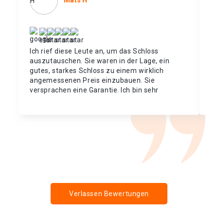
Mats H
Ich rief diese Leute an, um das Schloss
Ic
auszutauschen. Sie waren in der Lage, ein
ge
gutes, starkes Schloss zu einem wirklich
Me
angemessenen Preis einzubauen. Sie
un
versprachen eine Garantie. Ich bin sehr
Or
zufrieden.
Verlassen Bewertungen