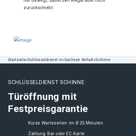
her bewegt, dabei den Riegel aber nicht
zurückschiebt.
Startseite
»
Schlüsseldienst in
»
Sachsen Anhalt
»
Schinne
SCHLÜSSELDIENST SCHINNE
Türöffnung mit
Festpreisgarantie
Kurze Wartezeiten: im Ø 25 Minuten
Zahlung: Bar oder EC-Karte