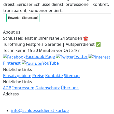
dreist. Seriöser Schlüsseldienst: professionell, konkret,
transparent, kundenorientiert.
About us
Schlüsseldienst in Ihrer Nähe 24 Stunden ☎️
Türöffnung Festpreis Garantie | Aufsperrdienst ✅
Techniker in 15-30 Minuten vor Ort 24/7
Facebook Page
Twitter
Pinterest
YouTube
Nützliche Links
Einsatzgebiete
Preise
Kontakte
Sitemap
Nützliche Links
AGB
Impressum
Datenschutz
Über uns
Address
info@schluesseldienst-karl.de