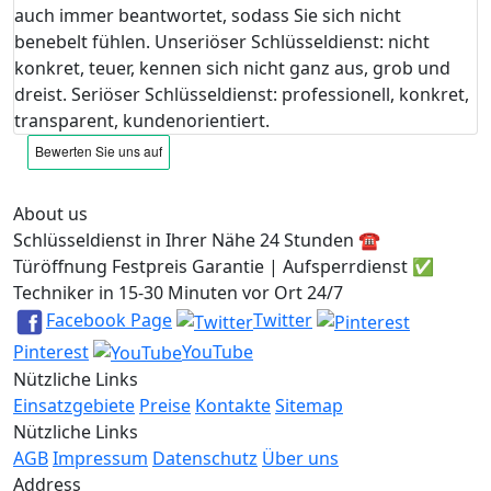
auch immer beantwortet, sodass Sie sich nicht
benebelt fühlen. Unseriöser Schlüsseldienst: nicht
konkret, teuer, kennen sich nicht ganz aus, grob und
dreist. Seriöser Schlüsseldienst: professionell, konkret,
transparent, kundenorientiert.
About us
Schlüsseldienst in Ihrer Nähe 24 Stunden ☎️
Türöffnung Festpreis Garantie | Aufsperrdienst ✅
Techniker in 15-30 Minuten vor Ort 24/7
Facebook Page
Twitter
Pinterest
YouTube
Nützliche Links
Einsatzgebiete
Preise
Kontakte
Sitemap
Nützliche Links
AGB
Impressum
Datenschutz
Über uns
Address