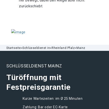
her bewegt, dabei den Riegel aber nicht
zurückschiebt.
Startseite
»
Schlüsseldienst in
»
Rheinland Pfalz
»
Mainz
SCHLÜSSELDIENST MAINZ
Türöffnung mit
Festpreisgarantie
Kurze Wartezeiten: im Ø 25 Minuten
Zahlung: Bar oder EC-Karte