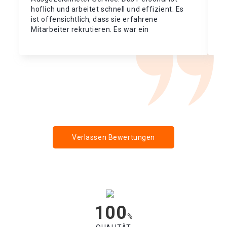
hoflich und arbeitet schnell und effizient. Es
la
ist offensichtlich, dass sie erfahrene
qu
Mitarbeiter rekrutieren. Es war ein
ic
gebrochenes Schloss empfohlen diesen
Service. kam schnell hat die Arbeit perfekt. Im
Allgemeinen waren wir zufrieden mit der
Arbeit getan)
Verlassen Bewertungen
100
%