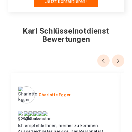
Jetzt kontaktieren!
Karl Schlüsselnotdienst
Bewertungen
Charlotte Egger
Ich empfehle Ihnen, hierher zu kommen.
Ic
Ausgezeichneter Service. Das Personal ist
ge