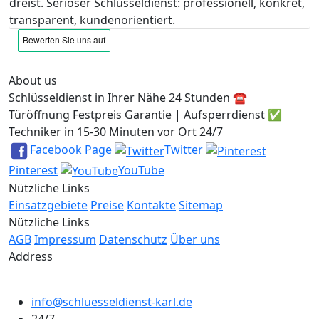
dreist. Seriöser Schlüsseldienst: professionell, konkret,
transparent, kundenorientiert.
About us
Schlüsseldienst in Ihrer Nähe 24 Stunden ☎️
Türöffnung Festpreis Garantie | Aufsperrdienst ✅
Techniker in 15-30 Minuten vor Ort 24/7
Facebook Page
Twitter
Pinterest
YouTube
Nützliche Links
Einsatzgebiete
Preise
Kontakte
Sitemap
Nützliche Links
AGB
Impressum
Datenschutz
Über uns
Address
info@schluesseldienst-karl.de