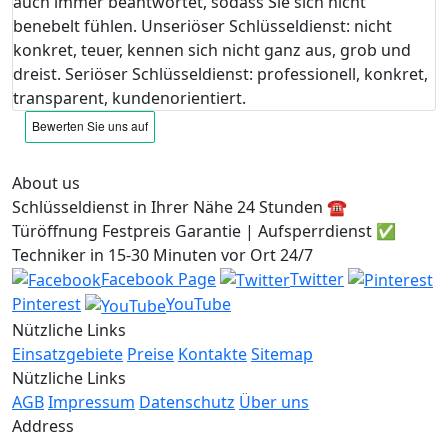
auch immer beantwortet, sodass Sie sich nicht
benebelt fühlen. Unseriöser Schlüsseldienst: nicht
konkret, teuer, kennen sich nicht ganz aus, grob und
dreist. Seriöser Schlüsseldienst: professionell, konkret,
transparent, kundenorientiert.
About us
Schlüsseldienst in Ihrer Nähe 24 Stunden ☎️
Türöffnung Festpreis Garantie | Aufsperrdienst ✅
Techniker in 15-30 Minuten vor Ort 24/7
Facebook Page
Twitter
Pinterest
YouTube
Nützliche Links
Einsatzgebiete
Preise
Kontakte
Sitemap
Nützliche Links
AGB
Impressum
Datenschutz
Über uns
Address