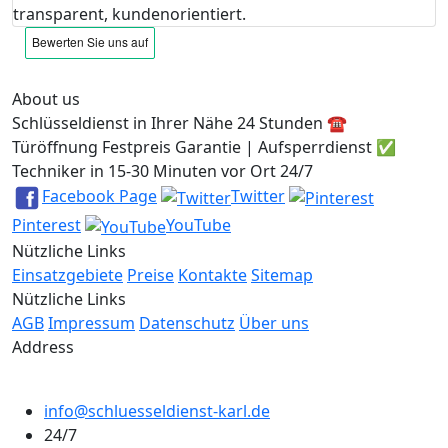
transparent, kundenorientiert.
About us
Schlüsseldienst in Ihrer Nähe 24 Stunden ☎️
Türöffnung Festpreis Garantie | Aufsperrdienst ✅
Techniker in 15-30 Minuten vor Ort 24/7
Facebook Page
Twitter
Pinterest
YouTube
Nützliche Links
Einsatzgebiete
Preise
Kontakte
Sitemap
Nützliche Links
AGB
Impressum
Datenschutz
Über uns
Address
info@schluesseldienst-karl.de
24/7