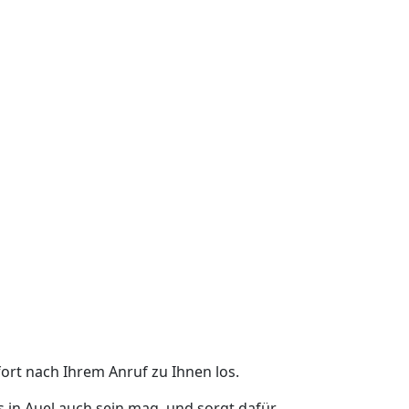
ort nach Ihrem Anruf zu Ihnen los.
 in Auel auch sein mag, und sorgt dafür,