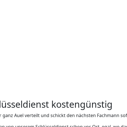
hlüsseldienst kostengünstig
r ganz Auel verteilt und schickt den nächsten Fachmann sof
n von unserem Schlüsseldienst schon vor Ort, egal, wo das