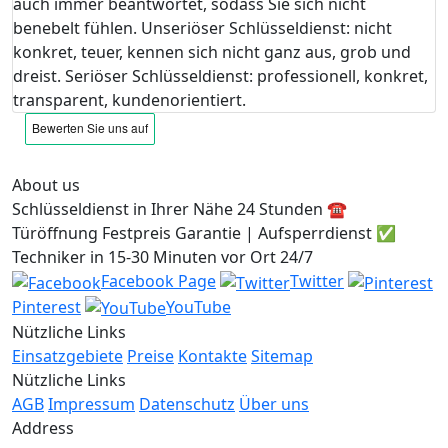
auch immer beantwortet, sodass Sie sich nicht
benebelt fühlen. Unseriöser Schlüsseldienst: nicht
konkret, teuer, kennen sich nicht ganz aus, grob und
dreist. Seriöser Schlüsseldienst: professionell, konkret,
transparent, kundenorientiert.
About us
Schlüsseldienst in Ihrer Nähe 24 Stunden ☎️
Türöffnung Festpreis Garantie | Aufsperrdienst ✅
Techniker in 15-30 Minuten vor Ort 24/7
Facebook Page
Twitter
Pinterest
YouTube
Nützliche Links
Einsatzgebiete
Preise
Kontakte
Sitemap
Nützliche Links
AGB
Impressum
Datenschutz
Über uns
Address