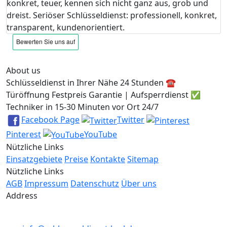
konkret, teuer, kennen sich nicht ganz aus, grob und
dreist. Seriöser Schlüsseldienst: professionell, konkret,
transparent, kundenorientiert.
About us
Schlüsseldienst in Ihrer Nähe 24 Stunden ☎️
Türöffnung Festpreis Garantie | Aufsperrdienst ✅
Techniker in 15-30 Minuten vor Ort 24/7
Facebook Page
Twitter
Pinterest
YouTube
Nützliche Links
Einsatzgebiete
Preise
Kontakte
Sitemap
Nützliche Links
AGB
Impressum
Datenschutz
Über uns
Address