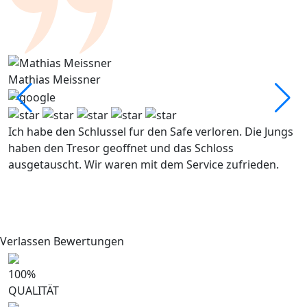
Mathias Meissner
G
Ich habe den Schlussel fur den Safe verloren. Die Jungs
U
haben den Tresor geoffnet und das Schloss
p
ausgetauscht. Wir waren mit dem Service zufrieden.
a
d
r
V
Verlassen Bewertungen
100
%
QUALITÄT