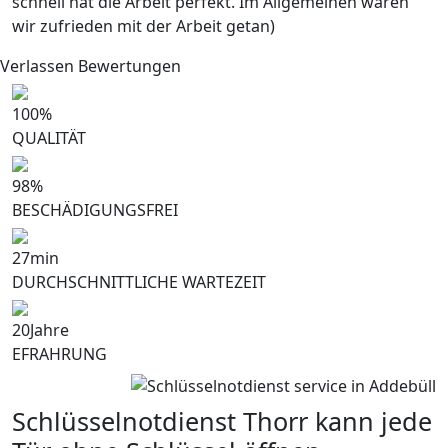
schnell hat die Arbeit perfekt. Im Allgemeinen waren
wir zufrieden mit der Arbeit getan)
Verlassen Bewertungen
100
%
QUALITÄT
98
%
BESCHÄDIGUNGSFREI
27
min
DURCHSCHNITTLICHE WARTEZEIT
20
Jahre
EFRAHRUNG
Schlüsselnotdienst Thorr kann jede