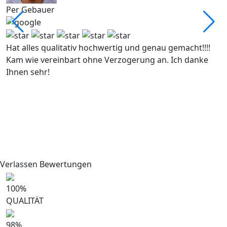
Per Gebauer
I
S
b
k
Hat alles qualitativ hochwertig und genau gemacht!!!!
e
Kam wie vereinbart ohne Verzogerung an. Ich danke
h
Ihnen sehr!
a
i
S
e
w
m
Verlassen Bewertungen
100
%
QUALITÄT
98
%