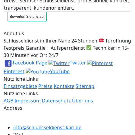
dreist. Seriöser Schlüsseldienst: professionell, konkret,
transparent, kundenorientiert.
About us
Schlüsseldienst in Ihrer Nähe 24 Stunden
Türöffnung
Festpreis Garantie | Aufsperrdienst
Techniker in 15-
30 Minuten vor Ort 24/7
Facebook Page
Twitter
Pinterest
YouTube
Nützliche Links
Einsatzgebiete
Preise
Kontakte
Sitemap
Nützliche Links
AGB
Impressum
Datenschutz
Über uns
Address
info@schluesseldienst-karl.de
24/7