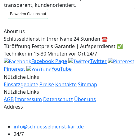
transparent, kundenorientiert.
About us
Schlüsseldienst in Ihrer Nähe 24 Stunden ☎️
Türöffnung Festpreis Garantie | Aufsperrdienst ✅
Techniker in 15-30 Minuten vor Ort 24/7
Facebook Page
Twitter
Pinterest
YouTube
Nützliche Links
Einsatzgebiete
Preise
Kontakte
Sitemap
Nützliche Links
AGB
Impressum
Datenschutz
Über uns
Address
info@schluesseldienst-karl.de
24/7