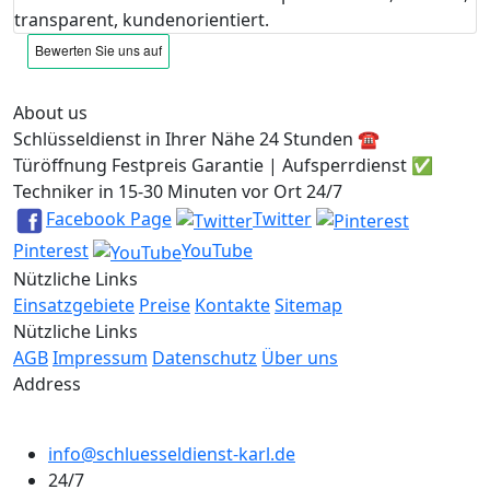
transparent, kundenorientiert.
About us
Schlüsseldienst in Ihrer Nähe 24 Stunden ☎️
Türöffnung Festpreis Garantie | Aufsperrdienst ✅
Techniker in 15-30 Minuten vor Ort 24/7
Facebook Page
Twitter
Pinterest
YouTube
Nützliche Links
Einsatzgebiete
Preise
Kontakte
Sitemap
Nützliche Links
AGB
Impressum
Datenschutz
Über uns
Address
info@schluesseldienst-karl.de
24/7