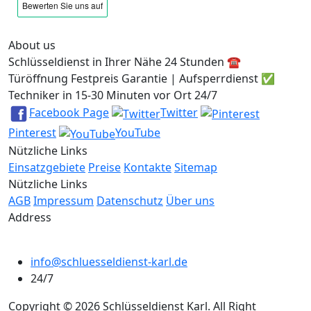
About us
Schlüsseldienst in Ihrer Nähe 24 Stunden ☎️
Türöffnung Festpreis Garantie | Aufsperrdienst ✅
Techniker in 15-30 Minuten vor Ort 24/7
Facebook Page
Twitter
Pinterest
YouTube
Nützliche Links
Einsatzgebiete
Preise
Kontakte
Sitemap
Nützliche Links
AGB
Impressum
Datenschutz
Über uns
Address
info@schluesseldienst-karl.de
24/7
Copyright © 2026 Schlüsseldienst Karl. All Right