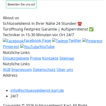
About us
Schlüsseldienst in Ihrer Nähe 24 Stunden ☎️
Türöffnung Festpreis Garantie | Aufsperrdienst ✅
Techniker in 15-30 Minuten vor Ort 24/7
Facebook Page
Twitter
Pinterest
YouTube
Nützliche Links
Einsatzgebiete
Preise
Kontakte
Sitemap
Nützliche Links
AGB
Impressum
Datenschutz
Über uns
Address
info@schluesseldienst-karl.de
24/7
Copyright © 2026 Schlüsseldienst Karl. All Right