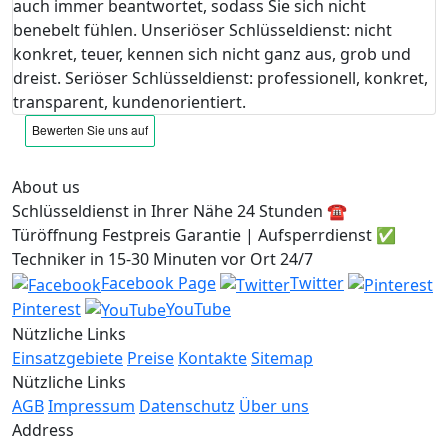
auch immer beantwortet, sodass Sie sich nicht
benebelt fühlen. Unseriöser Schlüsseldienst: nicht
konkret, teuer, kennen sich nicht ganz aus, grob und
dreist. Seriöser Schlüsseldienst: professionell, konkret,
transparent, kundenorientiert.
About us
Schlüsseldienst in Ihrer Nähe 24 Stunden ☎️
Türöffnung Festpreis Garantie | Aufsperrdienst ✅
Techniker in 15-30 Minuten vor Ort 24/7
Facebook Page
Twitter
Pinterest
YouTube
Nützliche Links
Einsatzgebiete
Preise
Kontakte
Sitemap
Nützliche Links
AGB
Impressum
Datenschutz
Über uns
Address