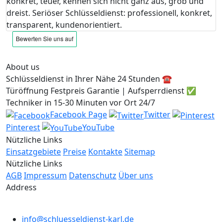
konkret, teuer, kennen sich nicht ganz aus, grob und
dreist. Seriöser Schlüsseldienst: professionell, konkret,
transparent, kundenorientiert.
About us
Schlüsseldienst in Ihrer Nähe 24 Stunden ☎️
Türöffnung Festpreis Garantie | Aufsperrdienst ✅
Techniker in 15-30 Minuten vor Ort 24/7
Facebook Page
Twitter
Pinterest
YouTube
Nützliche Links
Einsatzgebiete
Preise
Kontakte
Sitemap
Nützliche Links
AGB
Impressum
Datenschutz
Über uns
Address
info@schluesseldienst-karl.de