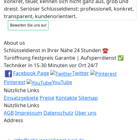
konkret, teuer, kennen sich nicht ganz aus, grob und
dreist. Seriöser Schlüsseldienst: professionell, konkret,
transparent, kundenorientiert.
About us
Schlüsseldienst in Ihrer Nähe 24 Stunden ☎️
Türöffnung Festpreis Garantie | Aufsperrdienst ✅
Techniker in 15-30 Minuten vor Ort 24/7
Facebook Page
Twitter
Pinterest
YouTube
Nützliche Links
Einsatzgebiete
Preise
Kontakte
Sitemap
Nützliche Links
AGB
Impressum
Datenschutz
Über uns
Address