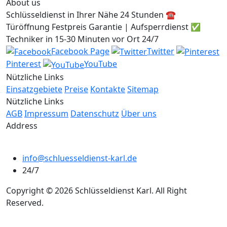
About us
Schlüsseldienst in Ihrer Nähe 24 Stunden ☎️
Türöffnung Festpreis Garantie | Aufsperrdienst ✅
Techniker in 15-30 Minuten vor Ort 24/7
Facebook Page
Twitter
Pinterest
YouTube
Nützliche Links
Einsatzgebiete
Preise
Kontakte
Sitemap
Nützliche Links
AGB
Impressum
Datenschutz
Über uns
Address
info@schluesseldienst-karl.de
24/7
Copyright © 2026 Schlüsseldienst Karl. All Right
Reserved.