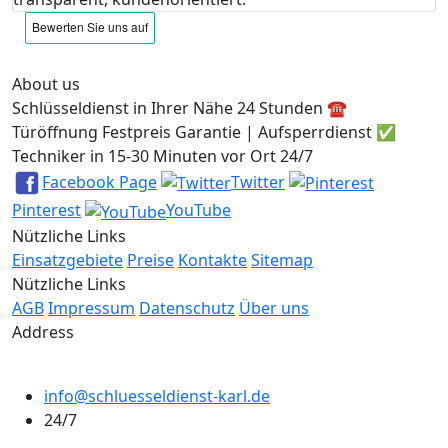
About us
Schlüsseldienst in Ihrer Nähe 24 Stunden ☎️
Türöffnung Festpreis Garantie | Aufsperrdienst ✅
Techniker in 15-30 Minuten vor Ort 24/7
Facebook Page
Twitter
Pinterest
YouTube
Nützliche Links
Einsatzgebiete
Preise
Kontakte
Sitemap
Nützliche Links
AGB
Impressum
Datenschutz
Über uns
Address
info@schluesseldienst-karl.de
24/7