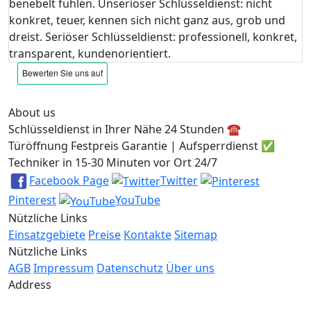
benebelt fühlen. Unseriöser Schlüsseldienst: nicht
konkret, teuer, kennen sich nicht ganz aus, grob und
dreist. Seriöser Schlüsseldienst: professionell, konkret,
transparent, kundenorientiert.
About us
Schlüsseldienst in Ihrer Nähe 24 Stunden ☎️
Türöffnung Festpreis Garantie | Aufsperrdienst ✅
Techniker in 15-30 Minuten vor Ort 24/7
Facebook Page
Twitter
Pinterest
YouTube
Nützliche Links
Einsatzgebiete
Preise
Kontakte
Sitemap
Nützliche Links
AGB
Impressum
Datenschutz
Über uns
Address