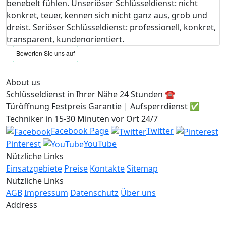
benebelt fühlen. Unseriöser Schlüsseldienst: nicht
konkret, teuer, kennen sich nicht ganz aus, grob und
dreist. Seriöser Schlüsseldienst: professionell, konkret,
transparent, kundenorientiert.
About us
Schlüsseldienst in Ihrer Nähe 24 Stunden ☎️
Türöffnung Festpreis Garantie | Aufsperrdienst ✅
Techniker in 15-30 Minuten vor Ort 24/7
Facebook Page
Twitter
Pinterest
YouTube
Nützliche Links
Einsatzgebiete
Preise
Kontakte
Sitemap
Nützliche Links
AGB
Impressum
Datenschutz
Über uns
Address