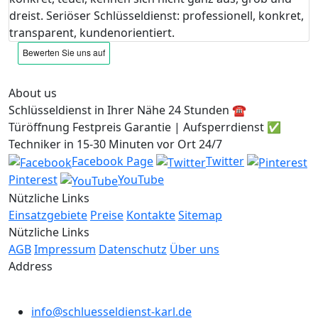
dreist. Seriöser Schlüsseldienst: professionell, konkret,
transparent, kundenorientiert.
About us
Schlüsseldienst in Ihrer Nähe 24 Stunden ☎️
Türöffnung Festpreis Garantie | Aufsperrdienst ✅
Techniker in 15-30 Minuten vor Ort 24/7
Facebook Page
Twitter
Pinterest
YouTube
Nützliche Links
Einsatzgebiete
Preise
Kontakte
Sitemap
Nützliche Links
AGB
Impressum
Datenschutz
Über uns
Address
info@schluesseldienst-karl.de