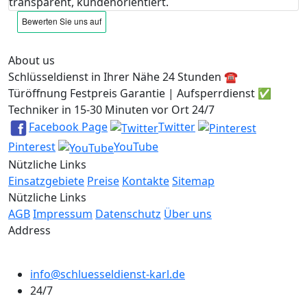
transparent, kundenorientiert.
About us
Schlüsseldienst in Ihrer Nähe 24 Stunden ☎️
Türöffnung Festpreis Garantie | Aufsperrdienst ✅
Techniker in 15-30 Minuten vor Ort 24/7
Facebook Page
Twitter
Pinterest
YouTube
Nützliche Links
Einsatzgebiete
Preise
Kontakte
Sitemap
Nützliche Links
AGB
Impressum
Datenschutz
Über uns
Address
info@schluesseldienst-karl.de
24/7