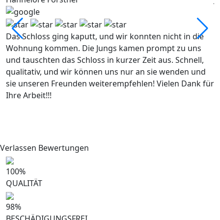
Das Schloss ging kaputt, und wir konnten nicht in die
P
Wohnung kommen. Die Jungs kamen prompt zu uns
k
und tauschten das Schloss in kurzer Zeit aus. Schnell,
S
qualitativ, und wir können uns nur an sie wenden und
n
sie unseren Freunden weiterempfehlen! Vielen Dank für
W
Ihre Arbeit!!!
Verlassen Bewertungen
100
%
QUALITÄT
98
%
BESCHÄDIGUNGSFREI