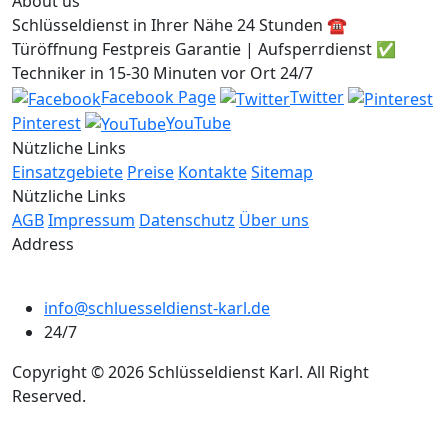
About us
Schlüsseldienst in Ihrer Nähe 24 Stunden ☎️
Türöffnung Festpreis Garantie | Aufsperrdienst ✅
Techniker in 15-30 Minuten vor Ort 24/7
Facebook Page
Twitter
Pinterest
YouTube
Nützliche Links
Einsatzgebiete
Preise
Kontakte
Sitemap
Nützliche Links
AGB
Impressum
Datenschutz
Über uns
Address
info@schluesseldienst-karl.de
24/7
Copyright © 2026 Schlüsseldienst Karl. All Right
Reserved.