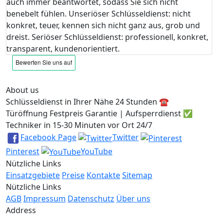
auch immer beantwortet, sodass Sie sich nicht
benebelt fühlen. Unseriöser Schlüsseldienst: nicht
konkret, teuer, kennen sich nicht ganz aus, grob und
dreist. Seriöser Schlüsseldienst: professionell, konkret,
transparent, kundenorientiert.
About us
Schlüsseldienst in Ihrer Nähe 24 Stunden ☎️
Türöffnung Festpreis Garantie | Aufsperrdienst ✅
Techniker in 15-30 Minuten vor Ort 24/7
Facebook Page
Twitter
Pinterest
YouTube
Nützliche Links
Einsatzgebiete
Preise
Kontakte
Sitemap
Nützliche Links
AGB
Impressum
Datenschutz
Über uns
Address