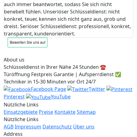
auch immer beantwortet, sodass Sie sich nicht
benebelt fühlen. Unseriöser Schlüsseldienst: nicht
konkret, teuer, kennen sich nicht ganz aus, grob und
dreist. Seriöser Schlüsseldienst: professionell, konkret,
transparent, kundenorientiert.
About us
Schlüsseldienst in Ihrer Nähe 24 Stunden ☎️
Türöffnung Festpreis Garantie | Aufsperrdienst ✅
Techniker in 15-30 Minuten vor Ort 24/7
Facebook Page
Twitter
Pinterest
YouTube
Nützliche Links
Einsatzgebiete
Preise
Kontakte
Sitemap
Nützliche Links
AGB
Impressum
Datenschutz
Über uns
Address