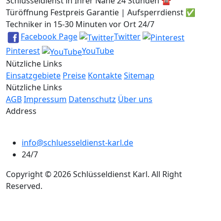
Schlüsseldienst in Ihrer Nähe 24 Stunden ☎️
Türöffnung Festpreis Garantie | Aufsperrdienst ✅
Techniker in 15-30 Minuten vor Ort 24/7
Facebook Page
Twitter
Pinterest
YouTube
Nützliche Links
Einsatzgebiete
Preise
Kontakte
Sitemap
Nützliche Links
AGB
Impressum
Datenschutz
Über uns
Address
info@schluesseldienst-karl.de
24/7
Copyright © 2026 Schlüsseldienst Karl. All Right
Reserved.