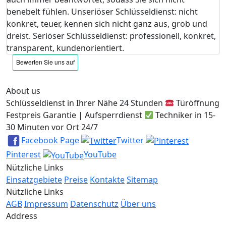
benebelt fühlen. Unseriöser Schlüsseldienst: nicht
konkret, teuer, kennen sich nicht ganz aus, grob und
dreist. Seriöser Schlüsseldienst: professionell, konkret,
transparent, kundenorientiert.
About us
Schlüsseldienst in Ihrer Nähe 24 Stunden
Türöffnung
Festpreis Garantie | Aufsperrdienst
Techniker in 15-
30 Minuten vor Ort 24/7
Facebook Page
Twitter
Pinterest
YouTube
Nützliche Links
Einsatzgebiete
Preise
Kontakte
Sitemap
Nützliche Links
AGB
Impressum
Datenschutz
Über uns
Address