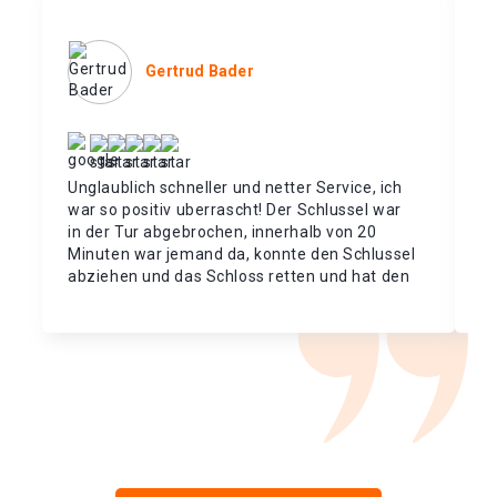
Gertrud Bader
Unglaublich schneller und netter Service, ich
Da
war so positiv uberrascht! Der Schlussel war
Me
in der Tur abgebrochen, innerhalb von 20
sa
Minuten war jemand da, konnte den Schlussel
Me
abziehen und das Schloss retten und hat den
au
Preis vorher verstandlich mitgeteilt. Vielen
im
Dank dafur!!!
Da