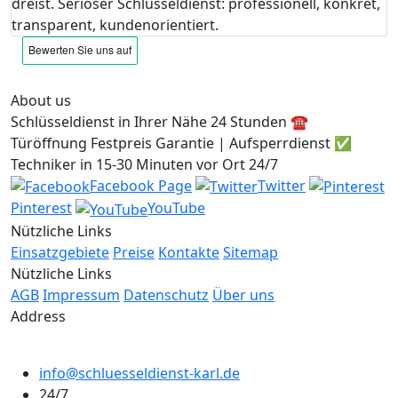
dreist. Seriöser Schlüsseldienst: professionell, konkret,
transparent, kundenorientiert.
About us
Schlüsseldienst in Ihrer Nähe 24 Stunden ☎️
Türöffnung Festpreis Garantie | Aufsperrdienst ✅
Techniker in 15-30 Minuten vor Ort 24/7
Facebook Page
Twitter
Pinterest
YouTube
Nützliche Links
Einsatzgebiete
Preise
Kontakte
Sitemap
Nützliche Links
AGB
Impressum
Datenschutz
Über uns
Address
info@schluesseldienst-karl.de
24/7