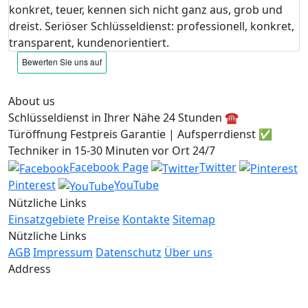
konkret, teuer, kennen sich nicht ganz aus, grob und
dreist. Seriöser Schlüsseldienst: professionell, konkret,
transparent, kundenorientiert.
About us
Schlüsseldienst in Ihrer Nähe 24 Stunden ☎️
Türöffnung Festpreis Garantie | Aufsperrdienst ✅
Techniker in 15-30 Minuten vor Ort 24/7
Facebook Page
Twitter
Pinterest
YouTube
Nützliche Links
Einsatzgebiete
Preise
Kontakte
Sitemap
Nützliche Links
AGB
Impressum
Datenschutz
Über uns
Address