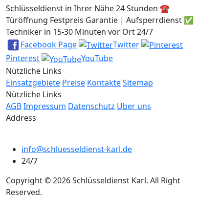
Schlüsseldienst in Ihrer Nähe 24 Stunden ☎️
Türöffnung Festpreis Garantie | Aufsperrdienst ✅
Techniker in 15-30 Minuten vor Ort 24/7
Facebook Page
Twitter
Pinterest
YouTube
Nützliche Links
Einsatzgebiete
Preise
Kontakte
Sitemap
Nützliche Links
AGB
Impressum
Datenschutz
Über uns
Address
info@schluesseldienst-karl.de
24/7
Copyright © 2026 Schlüsseldienst Karl. All Right
Reserved.