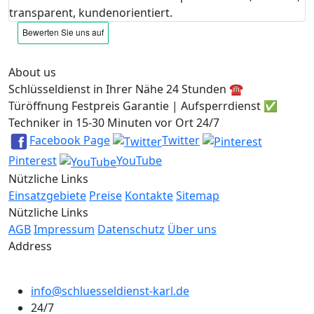
transparent, kundenorientiert.
About us
Schlüsseldienst in Ihrer Nähe 24 Stunden ☎️
Türöffnung Festpreis Garantie | Aufsperrdienst ✅
Techniker in 15-30 Minuten vor Ort 24/7
Facebook Page
Twitter
Pinterest
YouTube
Nützliche Links
Einsatzgebiete
Preise
Kontakte
Sitemap
Nützliche Links
AGB
Impressum
Datenschutz
Über uns
Address
info@schluesseldienst-karl.de
24/7